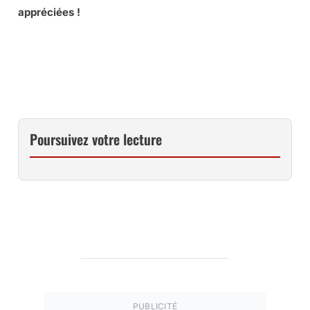
appréciées !
ABONNEZ-VOUS GRATUITEMENT À LA CHAÎNE YOUTUBE
POUR NE MANQUER AUCUNE VIDÉO …
Poursuivez votre lecture
PUBLICITÉ