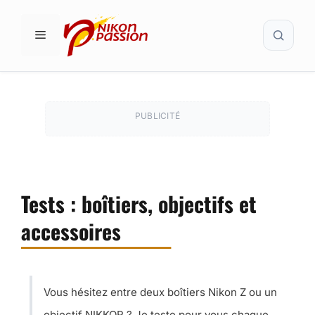
Aller
Recher
au
MENU
contenu
PUBLICITÉ
Tests : boîtiers, objectifs et
accessoires
Vous hésitez entre deux boîtiers Nikon Z ou un
objectif NIKKOR ? Je teste pour vous chaque