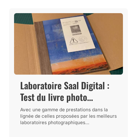
Laboratoire Saal Digital :
Test du livre photo
Professional Line (35% de
Avec une gamme de prestations dans la
lignée de celles proposées par les meilleurs
remise)
laboratoires photographiques
professionnels, Saal Digital doit sa
réputation à une offre...