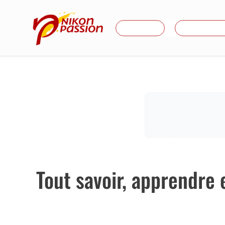
Aller
au
Je débute
Formations
contenu
Tout savoir, apprendre 