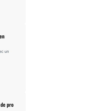
ien
ec un
 de pro