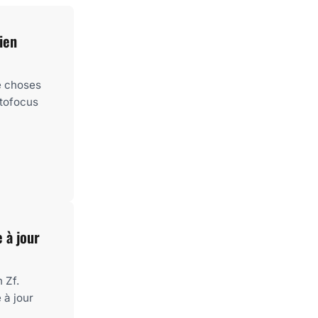
ien
e choses
utofocus
 à jour
 Zf.
 à jour