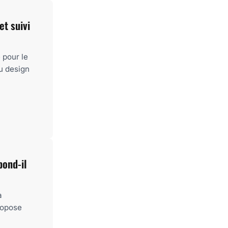
et suivi
 pour le
au design
pond-il
à
ropose