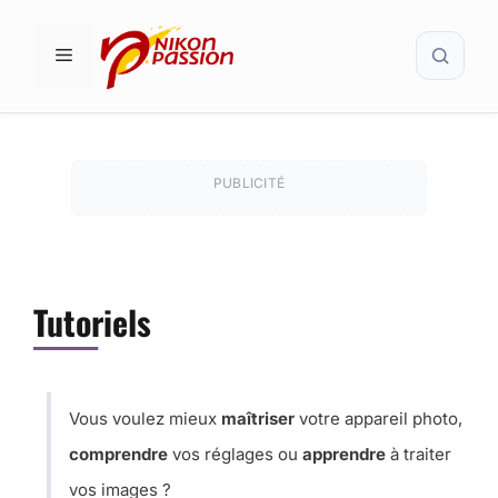
Aller
Recher
au
MENU
contenu
PUBLICITÉ
Tutoriels
Vous voulez mieux
maîtriser
votre appareil photo,
comprendre
vos réglages ou
apprendre
à traiter
vos images ?