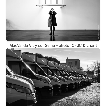
MacVal de Vitry sur Seine – photo (C) JC Dichant