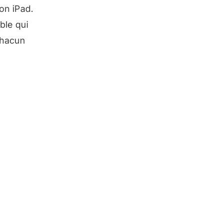
ion iPad.
ble qui
chacun