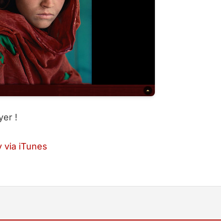
yer !
 via iTunes