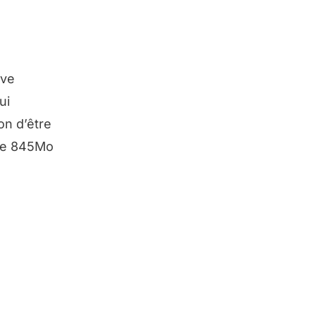
uve
ui
on d’être
èse 845Mo