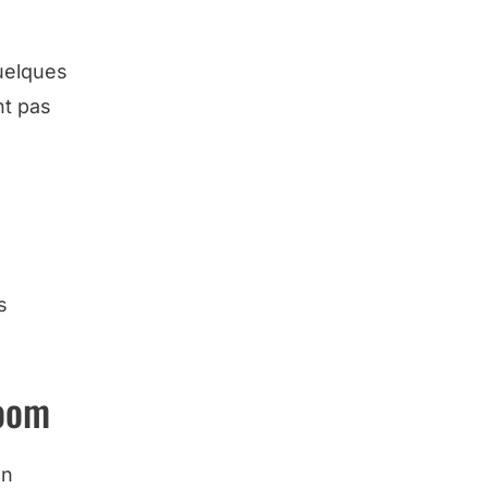
uelques
nt pas
s
room
on