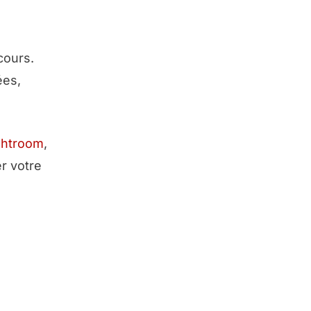
cours.
ées,
ghtroom
,
r votre