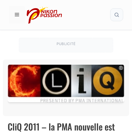
Aller
Recher
au
MENU
contenu
PUBLICITÉ
CliQ 2011 – la PMA nouvelle est