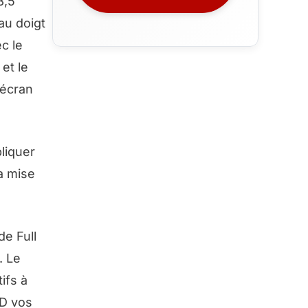
3,5
au doigt
ec le
 et le
 écran
liquer
la mise
e Full
. Le
ifs à
HD vos