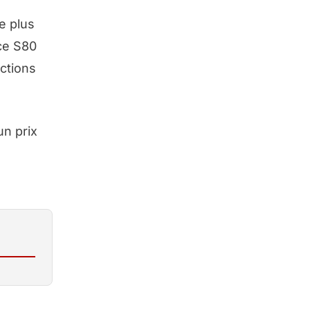
e plus
 ce S80
ctions
un prix