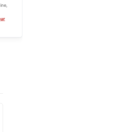
ine,
our