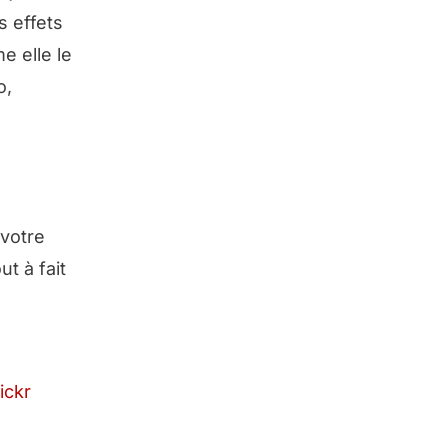
s effets
e elle le
o,
 votre
t à fait
ickr