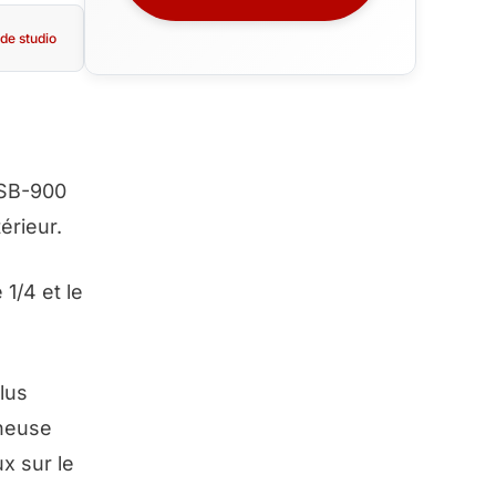
de studio
(SB-900
érieur.
1/4 et le
lus
ineuse
ux sur le