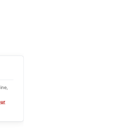
ine,
our