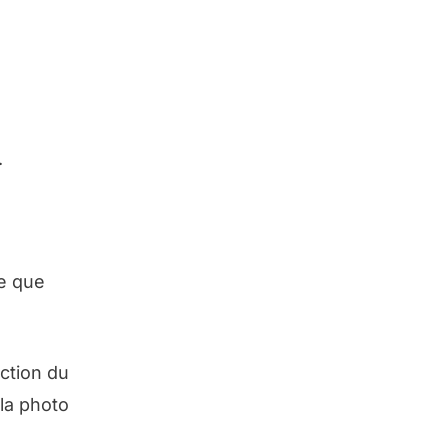
.
le que
uction du
 la photo