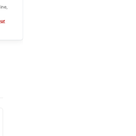
ine,
our