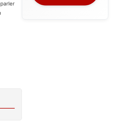
parler
n