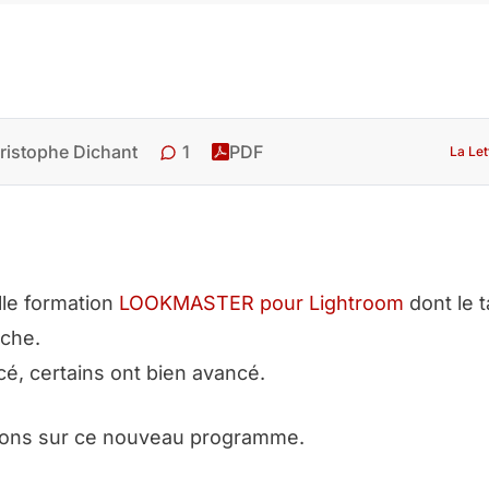
1
ristophe Dichant
PDF
La Let
lle formation
LOOKMASTER pour Lightroom
dont le t
nche.
é, certains ont bien avancé.
ions sur ce nouveau programme.