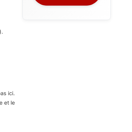
).
s ici.
 et le