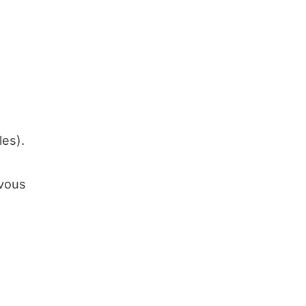
les).
 vous