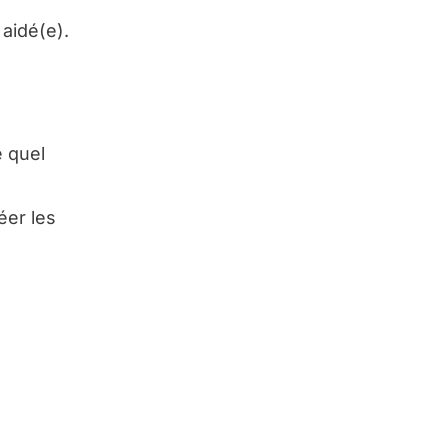
aidé(e).
 quel
éer les