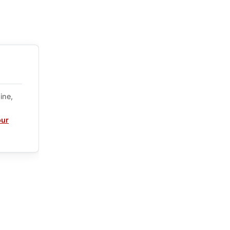
ine,
our