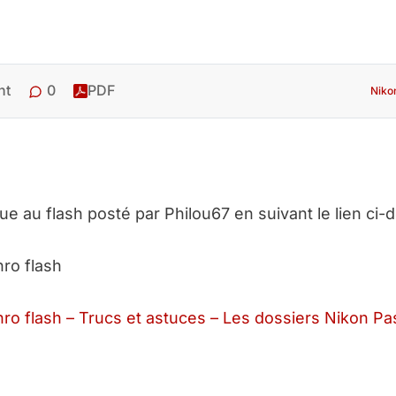
0
nt
PDF
Niko
vue au flash posté par Philou67 en suivant le lien ci-
hro flash
hro flash – Trucs et astuces – Les dossiers Nikon Pa