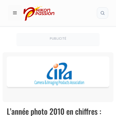
Aller
Recher
au
MENU
contenu
PUBLICITÉ
L’année photo 2010 en chiffres :