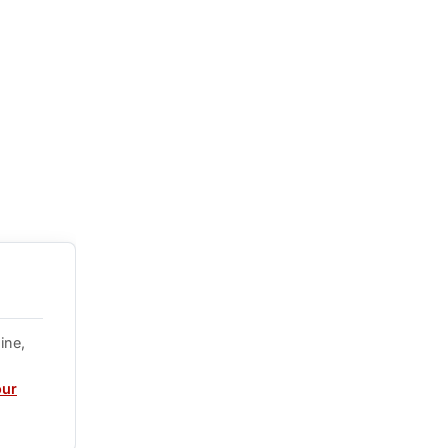
ine,
our