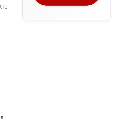
 le
es