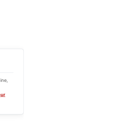
ine,
our