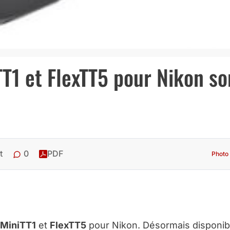
T1 et FlexTT5 pour Nikon so
0
t
PDF
Photo 
MiniTT1
et
FlexTT5
pour Nikon. Désormais disponib