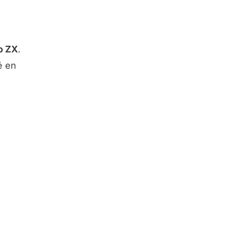
o ZX
.
é en