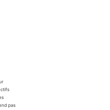
ur
ctifs
es
end pas