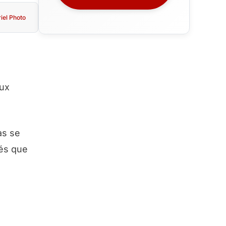
iel Photo
ux
as se
tés que