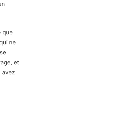
un
e que
qui ne
 se
rage, et
s avez