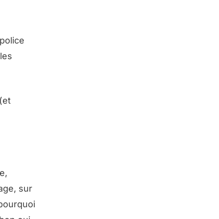
police
les
(et
e,
age, sur
 pourquoi