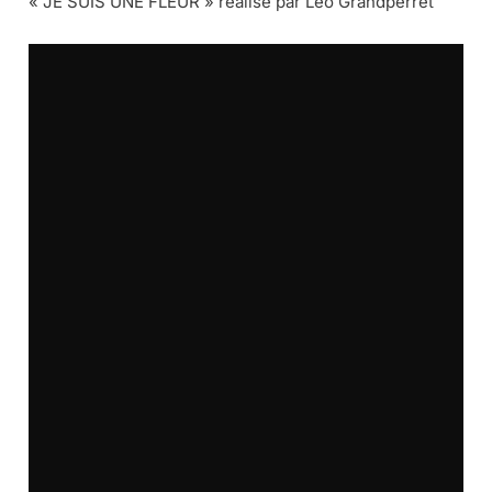
« JE SUIS UNE FLEUR » réalisé par Léo Grandperret