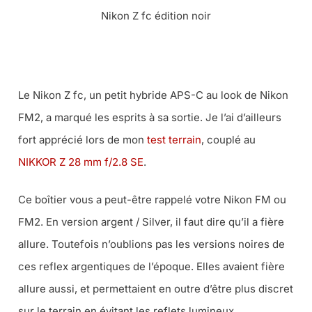
Nikon Z fc édition noir
LE NIKON Z FC AU MEILLEUR PRIX CHEZ MISS NUMERIQUE
Le Nikon Z fc, un petit hybride APS-C au look de Nikon
FM2, a marqué les esprits à sa sortie. Je l’ai d’ailleurs
fort apprécié lors de mon
test terrain
, couplé au
NIKKOR Z 28 mm f/2.8 SE
.
Ce boîtier vous a peut-être rappelé votre Nikon FM ou
FM2. En version argent / Silver, il faut dire qu’il a fière
allure. Toutefois n’oublions pas les versions noires de
ces reflex argentiques de l’époque. Elles avaient fière
allure aussi, et permettaient en outre d’être plus discret
sur le terrain en évitant les reflets lumineux.