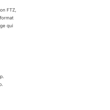
kon FTZ,
 format
age qui
p.
p.