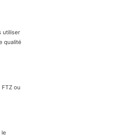
utiliser
e qualité
n FTZ ou
 le