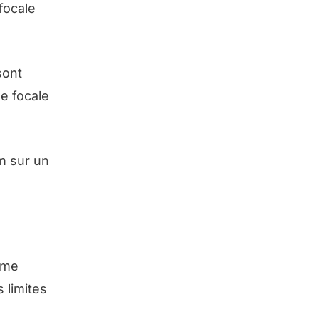
focale
sont
ne focale
m sur un
ême
 limites