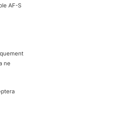
ble AF-S
niquement
a ne
eptera