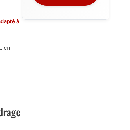
adapté à
, en
adrage