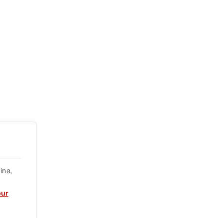
ine,
our