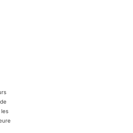
urs
 de
 les
leure