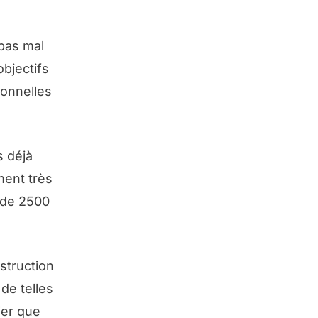
pas mal
bjectifs
ionnelles
s déjà
ment très
f de 2500
struction
de telles
ier que