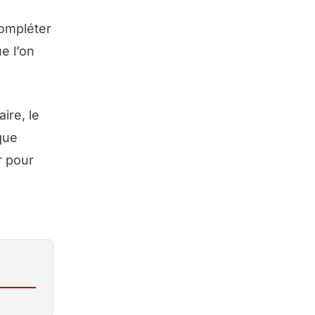
compléter
e l’on
ire, le
que
r pour