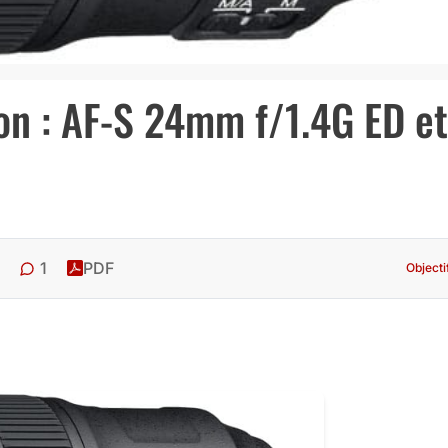
on : AF-S 24mm f/1.4G ED et
1
PDF
Object