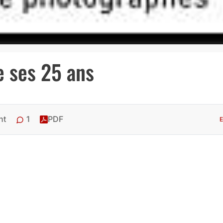
e ses 25 ans
1
nt
PDF
E