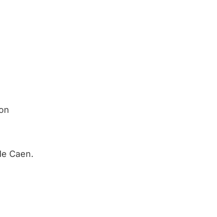
son
de Caen.