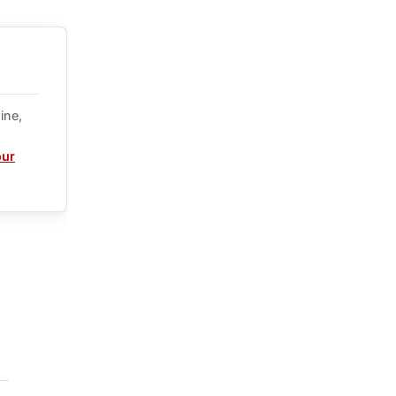
ine,
our