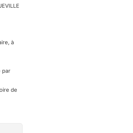
QUEVILLE
ire, à
e par
oire de