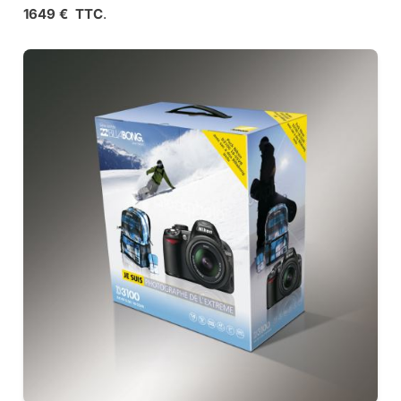
1649 € TTC
.