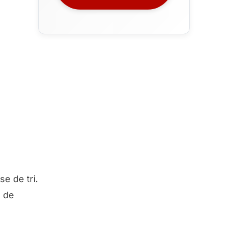
e de tri.
s de