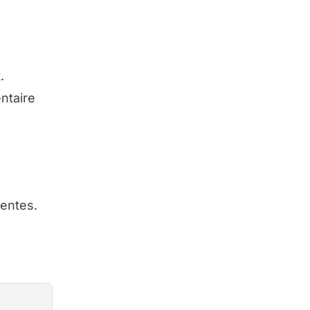
.
ntaire
nentes.