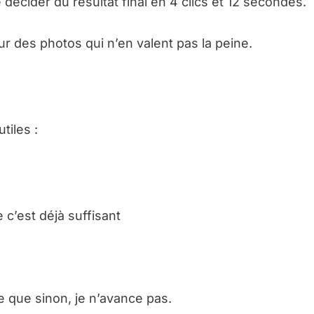
décider du résultat final en 4 clics et 12 secondes.
ur des photos qui n’en valent pas la peine.
tiles :
 c’est déjà suffisant
e que sinon, je n’avance pas.