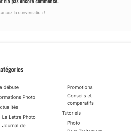
at n’a pas encore commencé.
Lancez la conversation !
atégories
e débute
Promotions
Conseils et
ormations Photo
comparatifs
ctualités
Tutoriels
La Lettre Photo
Photo
Journal de