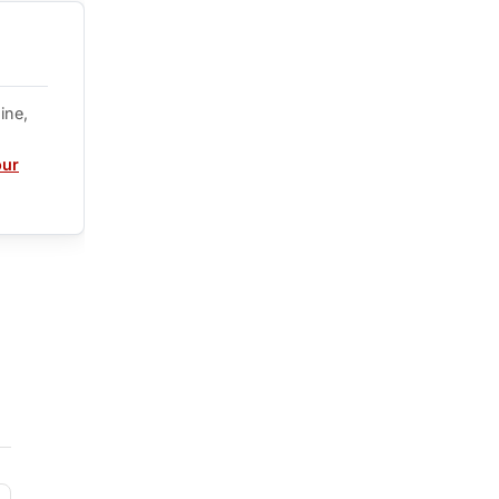
ine,
our