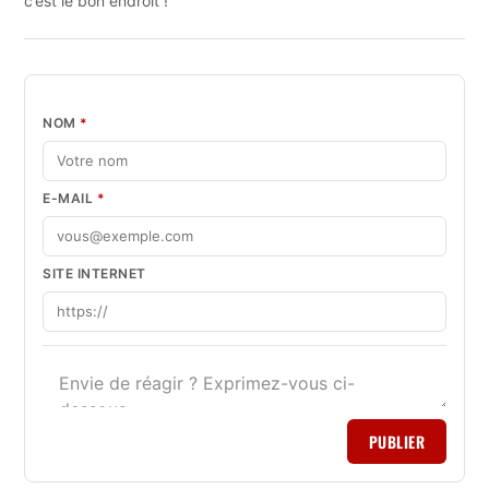
c’est le bon endroit !
NOM
*
E-MAIL
*
SITE INTERNET
PUBLIER