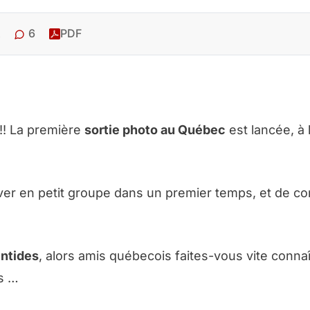
6
PDF
r !! La première
sortie photo au Québec
est lancée, à l’
r en petit groupe dans un premier temps, et de co
ntides
, alors amis québecois faites-vous vite connaî
us …