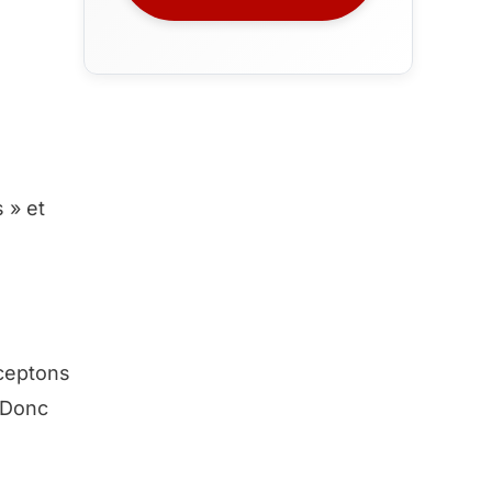
 » et
cceptons
… Donc