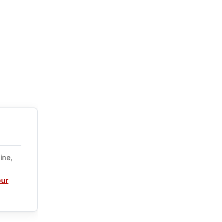
ine,
our