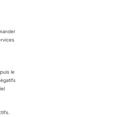
mmander
ervices
,
puis le
négatifs
iel
tifs.