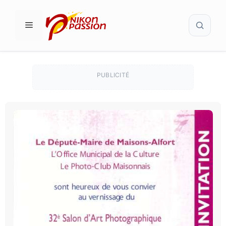
Aller
Recher
au
MENU
contenu
PUBLICITÉ