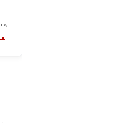
ine,
our