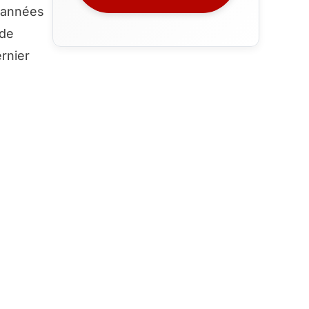
s années
 de
ernier