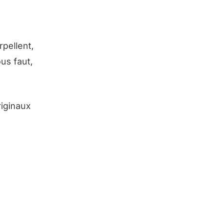
rpellent,
ous faut,
riginaux