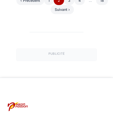
‹ Précédent
1
2
3
4
…
18
Suivant ›
PUBLICITÉ