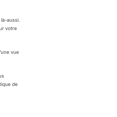
là-aussi.
ur votre
u’une vue
us
atique de