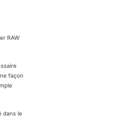
hier RAW
essaire
aine façon
emple
é dans le