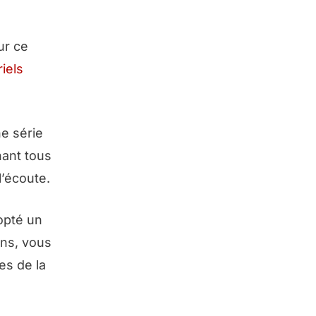
ur ce
iels
e série
nant tous
l’écoute.
opté un
ons, vous
es de la