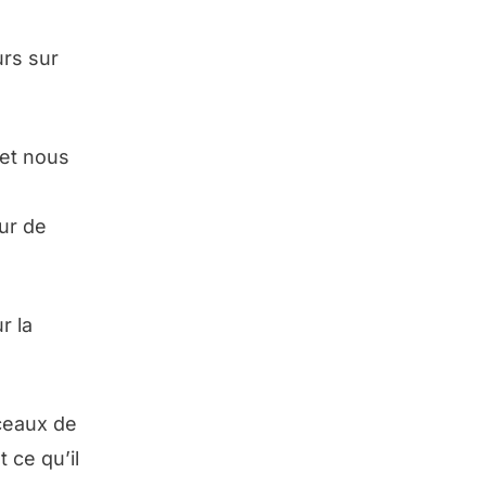
rs sur
 et nous
eur de
r la
rceaux de
 ce qu’il