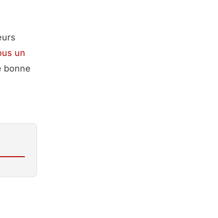
eurs
ous un
ne bonne