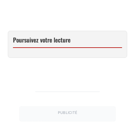
ECHANGER AVEC D’AUTRES UTILISATEURS DE CAPTURE NX-D
…
Poursuivez votre lecture
PUBLICITÉ