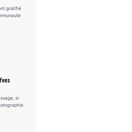
t gratifié
communauté
 Yves
ssage, si
hotographie