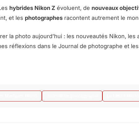
 Les
hybrides Nikon Z
évoluent, de
nouveaux object
nt, et les
photographes
racontent autrement le mon
ibrer la photo aujourd’hui : les nouveautés Nikon, les a
mes réflexions dans le
Journal de photographe
et le
es Marques Photo
Journal de photographe
La Lettre Phot