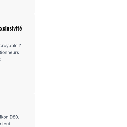
xclusivité
croyable ?
tionneurs
t
ikon D80,
 tout