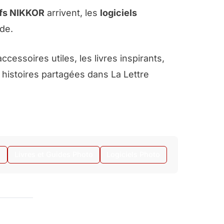
ifs NIKKOR
arrivent, les
logiciels
de.
ccessoires utiles, les livres inspirants,
s histoires partagées dans
La Lettre
o
Livres et Guides Photo
Logiciels Photo