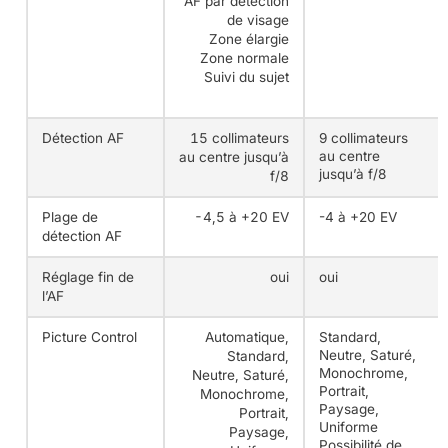
AF par détection
de visage
Zone élargie
Zone normale
Suivi du sujet
Détection AF
15 collimateurs
9 collimateurs
au centre
au centre jusqu’à
jusqu’à f/8
f/8
Plage de
-4,5 à +20 EV
-4 à +20 EV
détection AF
Réglage fin de
oui
oui
l’AF
Picture Control
Automatique,
Standard,
Neutre, Saturé,
Standard,
Monochrome,
Neutre, Saturé,
Portrait,
Monochrome,
Paysage,
Portrait,
Uniforme
Paysage,
Possibilité de