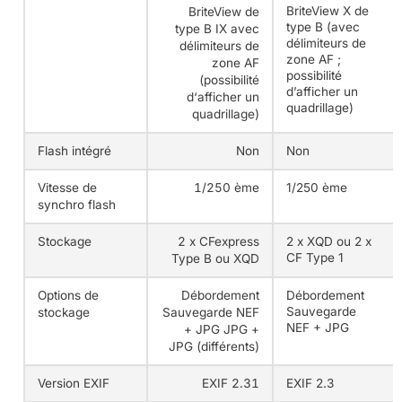
BriteView X de
BriteView de
type B (avec
type B IX avec
délimiteurs de
délimiteurs de
zone AF ;
zone AF
possibilité
(possibilité
d’afficher un
d‘afficher un
quadrillage)
quadrillage)
Flash intégré
Non
Non
Vitesse de
1/250 ème
1/250 ème
synchro flash
Stockage
2 x CFexpress
2 x XQD ou 2 x
CF Type 1
Type B ou XQD
Options de
Débordement
Débordement
Sauvegarde
stockage
Sauvegarde
NEF
NEF + JPG
+ JPG
JPG +
JPG (différents)
Version EXIF
EXIF 2.31
EXIF 2.3