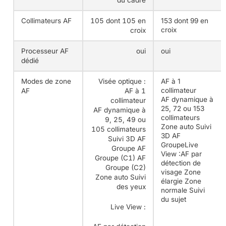
du cadre
Collimateurs AF
105 dont 105 en
153 dont 99 en
croix
croix
Processeur AF
oui
oui
dédié
Modes de zone
Visée optique :
AF à 1
collimateur
AF
AF à 1
AF dynamique à
collimateur
25, 72 ou 153
AF dynamique à
collimateurs
9, 25, 49 ou
Zone auto
Suivi
105 collimateurs
3D
AF
Suivi 3D
AF
GroupeLive
Groupe
AF
View :AF par
Groupe (C1)
AF
détection de
Groupe (C2)
visage
Zone
Zone auto
Suivi
élargie
Zone
des yeux
normale
Suivi
du sujet
Live View :