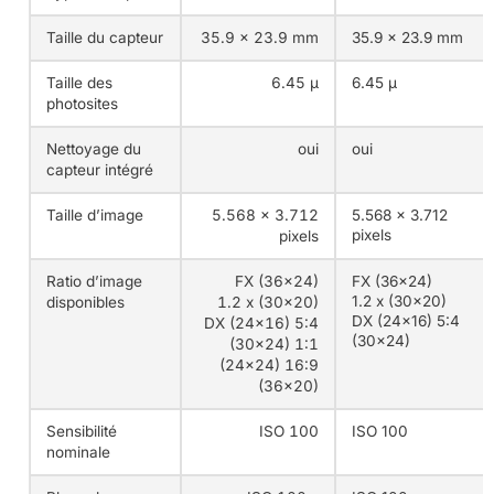
Taille du capteur
35.9 × 23.9 mm
35.9 × 23.9 mm
Taille des
6.45 µ
6.45 µ
photosites
Nettoyage du
oui
oui
capteur intégré
Taille d’image
5.568 x 3.712
5.568 x 3.712
pixels
pixels
Ratio d’image
FX (36×24)
FX (36×24)
1.2 x (30×20)
disponibles
1.2 x (30×20)
DX (24×16)
5:4
DX (24×16)
5:4
(30×24)
(30×24)
1:1
(24×24)
16:9
(36×20)
Sensibilité
ISO 100
ISO 100
nominale