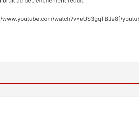
n bruit au déclenchement réduit.
p://www.youtube.com/watch?v=eUS3gqTBJe8[/youtu