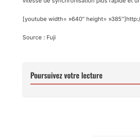
vitesse de synchronisation plus rapide et u
[youtube width= »640″ height= »385″]htt
Source : Fuji
Poursuivez votre lecture