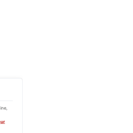
ine,
our