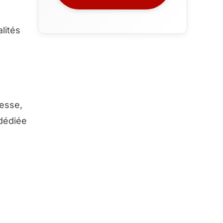
lités
tesse,
 dédiée