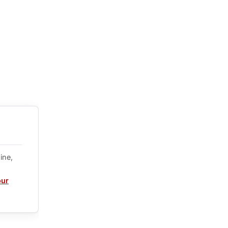
ine,
our