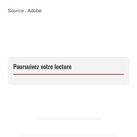
Source : Adobe
MA MÉTHODE POUR BIEN DÉMARRER AVEC LIGHTROOM
CLASSIC CC …
Poursuivez votre lecture