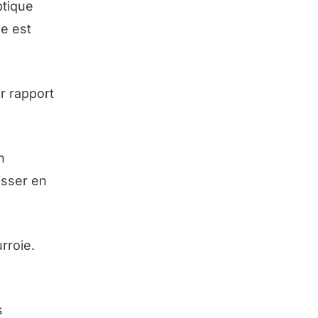
ptique
me est
ar rapport
n
aisser en
rroie.
s