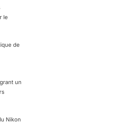
s
r le
tique de
égrant un
rs
du Nikon