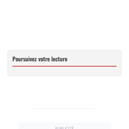
CET OBJECTIF AU MEILLEUR PRIX CHEZ MISS NUMERIQUE
CET OBJECTIF AU MEILLEUR PRIX CHEZ AMAZON
Poursuivez votre lecture
PUBLICITÉ