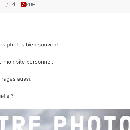
4
t
PDF
mes photos bien souvent.
e mon site personnel.
tirages aussi.
elle ?