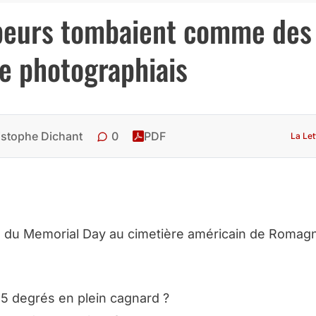
apeurs tombaient comme des
e photographiais
0
istophe Dichant
PDF
La Let
e du Memorial Day au cimetière américain de Romag
35 degrés en plein cagnard ?