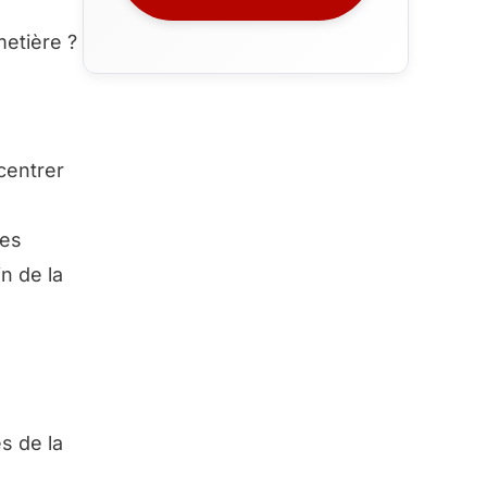
metière ?
centrer
des
n de la
s de la