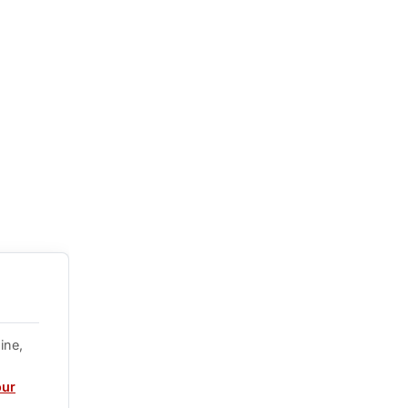
ine,
our