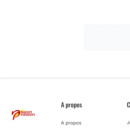
A propos
C
J
A propos