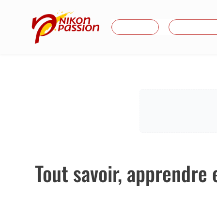
Aller
au
Je débute
Formations
contenu
Tout savoir, apprendre 