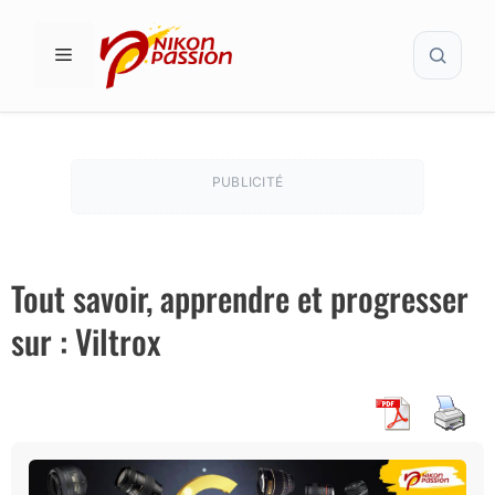
Aller
Recher
au
MENU
contenu
PUBLICITÉ
Tout savoir, apprendre et progresser
sur : Viltrox