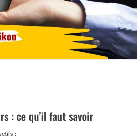
CES OBJECTIFS CHEZ AMAZON …
OBJECTIFS CHEZ MISS NUMERIQUE …
s : ce qu’il faut savoir
ctifs :