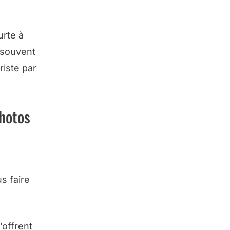
urte à
 souvent
riste par
photos
s faire
’offrent