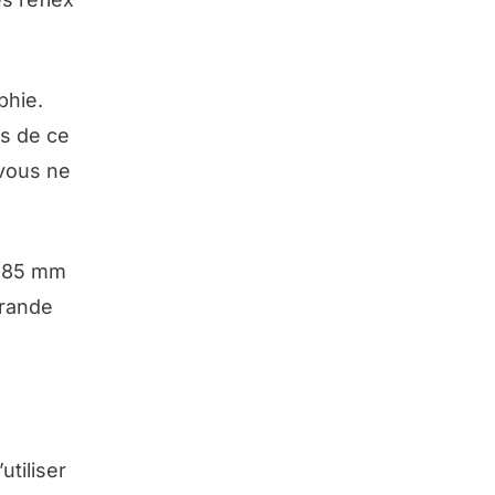
phie.
es de ce
 vous ne
4-85 mm
grande
tiliser