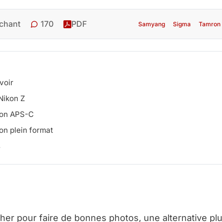
170
chant
PDF
Samyang
Sigma
Tamron
voir
Nikon Z
ikon APS-C
on plein format
s
her pour faire de bonnes photos, une alternative pl