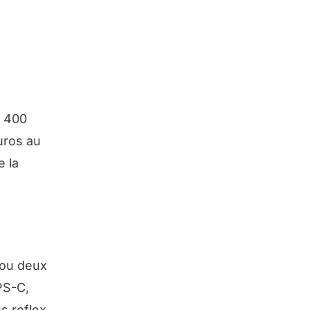
s 400
uros au
e la
 ou deux
PS-C,
s reflex