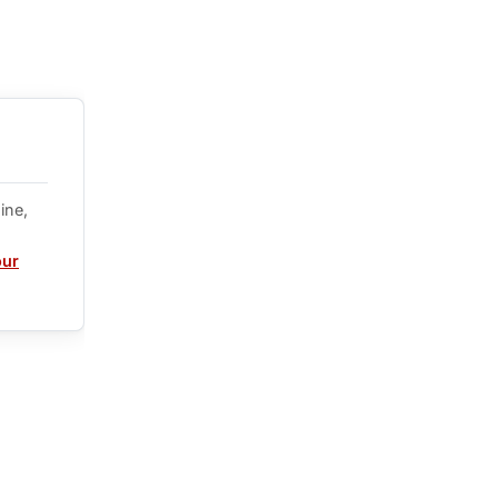
ine,
our