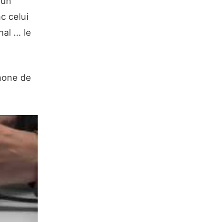
 un
nc celui
nal … le
hone de